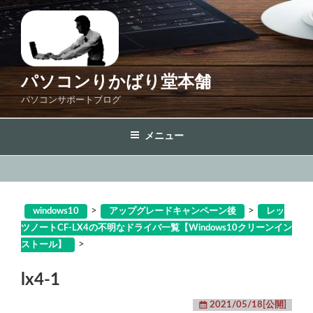
コ
ン
テ
ン
ツ
パソコンりかばり堂本舗
へ
パソコンサポートブログ
ス
キ
メニュー
ッ
プ
>
>
windows10
アップグレードキャンペーン後
レッ
ツノートCF-LX4の不明なドライバ一覧【Windows10クリーンイン
>
ストール】
lx4-1
2021/05/18[公開]