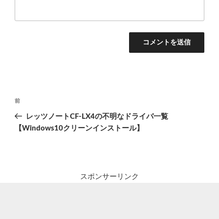
投
前
前
稿
の
レッツノートCF-LX4の不明なドライバ一覧
ナ
投
【Windows10クリーンインストール】
ビ
稿
ゲ
ー
シ
スポンサーリンク
ョ
ン