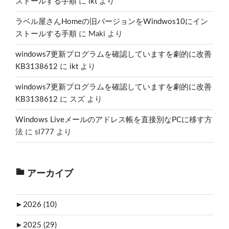
ストールする手順
に
ikt
より
ラベル屋さんHomeの旧バージョンをWindwos10にイン
ストールする手順
に
Maki
より
windows7更新プログラムを確認していますを劇的に改善
KB3138612
に
ikt
より
windows7更新プログラムを確認していますを劇的に改善
KB3138612
に
スズ
より
Windows Liveメールのアドレス帳を直接別なPCに移す方
法
に
sl777
より
アーカイブ
►
2026 (10)
►
2025 (29)