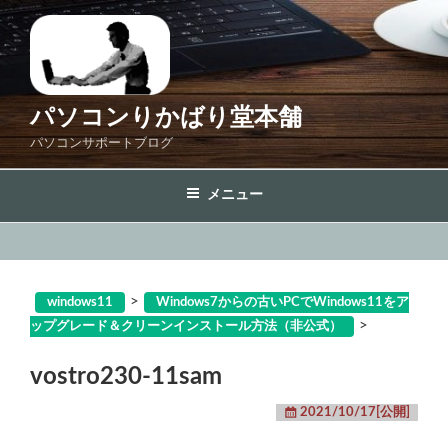
コ
ン
テ
ン
ツ
パソコンりかばり堂本舗
へ
パソコンサポートブログ
ス
キ
メニュー
ッ
プ
>
windows11
Windows7からの古いPCでWindows11をア
>
ップグレード＆クリーンインストール方法（非公式）
vostro230-11sam
2021/10/17[公開]