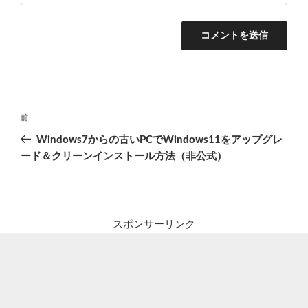
投
前
前
稿
の
Windows7からの古いPCでWindows11をアップグレ
ナ
投
ード＆クリーンインストール方法（非公式）
ビ
稿
ゲ
ー
シ
スポンサーリンク
ョ
ン