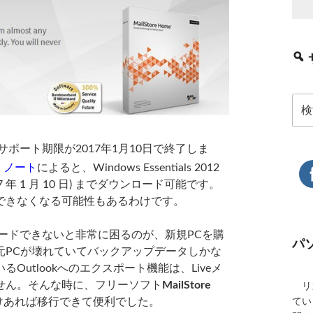
検
索:
トサポート期限が2017年1月10日で終了しま
ース ノート
によると、Windows Essentials 2012
年 1 月 10 日) までダウンロード可能です。
できなくなる可能性もあるわけです。
ンロードできないと非常に困るのが、新規PCを購
パ
元PCが壊れていてバックアップデータしかな
utlookへのエクスポート機能は、Liveメ
せん。そんな時に、フリーソフト
MailStore
リカ
けあれば移行できて便利でした。
てい