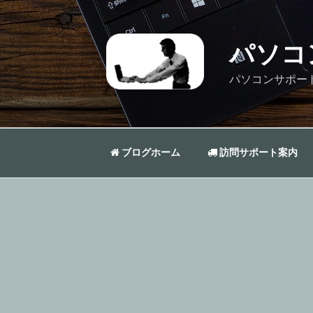
コ
ン
テ
パソコ
ン
ツ
パソコンサポー
へ
ス
キ
ッ
ブログホーム
訪問サポート案内
プ