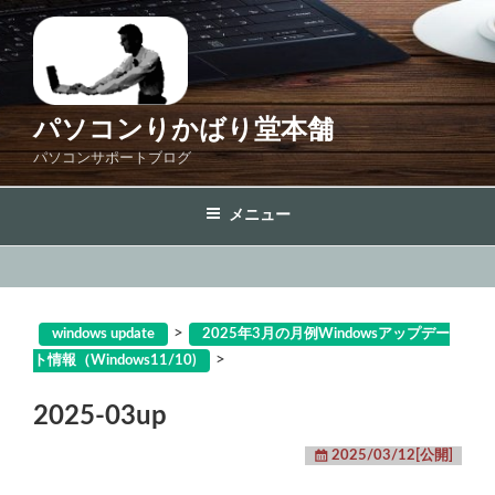
コ
ン
テ
ン
ツ
パソコンりかばり堂本舗
へ
パソコンサポートブログ
ス
キ
メニュー
ッ
プ
>
windows update
2025年3月の月例Windowsアップデー
>
ト情報（Windows11/10)
2025-03up
2025/03/12[公開]