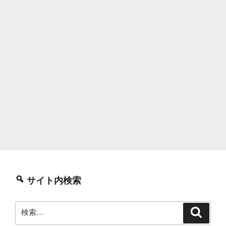
サイト内検索
検
検
索
索: