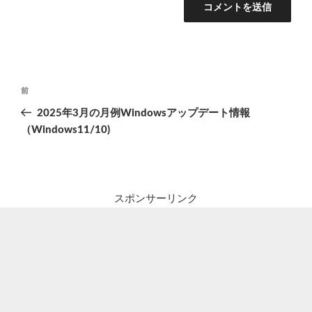
投
前
前
稿
の
2025年3月の月例Windowsアップデート情報
ナ
投
（Windows11/10)
ビ
稿
ゲ
ー
シ
スポンサーリンク
ョ
ン