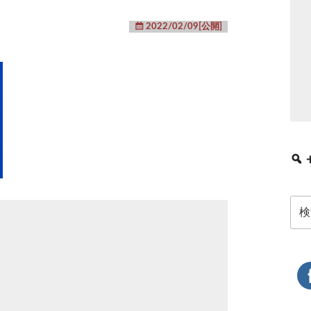
2022/02/09[公開]
検
索: