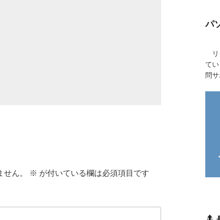
パ
リカ
てい
問サ
ません。
※
が付いている欄は必須項目です