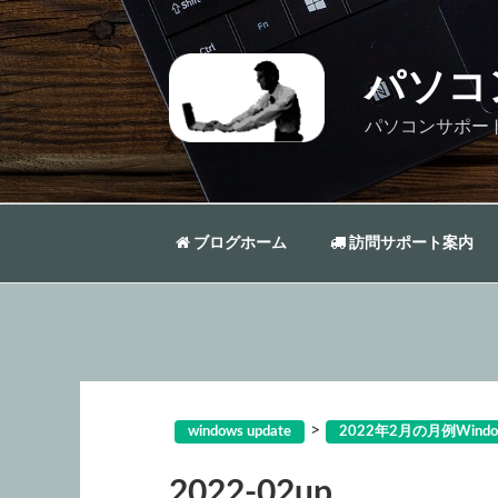
コ
ン
テ
パソコ
ン
ツ
パソコンサポー
へ
ス
キ
ッ
ブログホーム
訪問サポート案内
プ
>
windows update
2022年2月の月例Windo
2022-02up