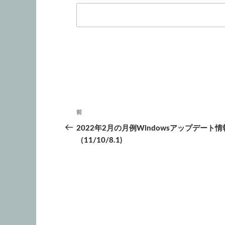
投
前
前
稿
の
2022年2月の月例Windowsアップデート情
投
（11/10/8.1)
ナ
稿
ビ
ゲ
ー
シ