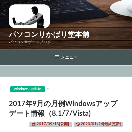
コ
ン
テ
ン
ツ
パソコンりかばり堂本舗
へ
パソコンサポートブログ
ス
キ
メニュー
ッ
プ
>
windows update
2017年9月の月例Windowsアップ
デート情報（8.1/7/Vista)
2017/09/13[公開]
2020/01/24[最終更新]