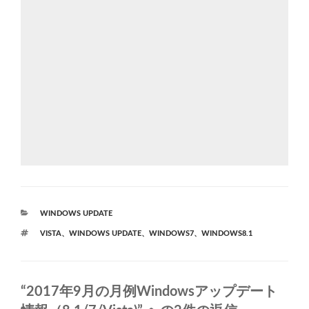
カ
WINDOWS UPDATE
テ
タ
VISTA
、
WINDOWS UPDATE
、
WINDOWS7
、
WINDOWS8.1
ゴ
グ
リ
ー
“2017年9月の月例Windowsアップデート