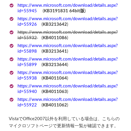
https://www.microsoft.com/download/details.aspx?
id=55945
(
KB3191831 64bit版
)
https://www.microsoft.com/download/details.aspx?
id=55926
(
KB3213642
)
https://www.microsoft.com/download/details.aspx?
id=55932
(
KB4011086
)
https://www.microsoft.com/download/details.aspx?
id=55898
(
KB3213641
)
https://www.microsoft.com/download/details.aspx?
id=55899
(
KB3213644
)
https://www.microsoft.com/download/details.aspx?
id=55938
(
KB4011064
)
https://www.microsoft.com/download/details.aspx?
id=55940
(
KB4011063
)
https://www.microsoft.com/download/details.aspx?
id=55922
(
KB4011062
)
VistaでOffice2007以外を利用している場合は、こちらの
マイクロソフトページで更新情報一覧が確認できます。