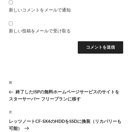
新しいコメントをメールで通知
新しい投稿をメールで受け取る
投
前
前
稿
の
終了したISPの無料ホームページサービスのサイトを
ナ
投
スターサーバー フリープランに移す
ビ
稿
ゲ
次
次
の
ー
レッツノートCF-SX4のHDDをSSDに換装（リカバリーも
投
シ
可能）