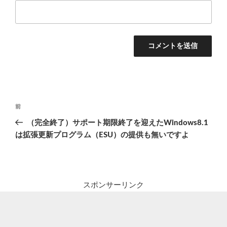
投
前
前
稿
の
（完全終了）サポート期限終了を迎えたWindows8.1
ナ
投
は拡張更新プログラム（ESU）の提供も無いですよ
ビ
稿
ゲ
ー
シ
スポンサーリンク
ョ
ン