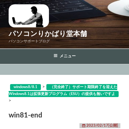
コ
ン
テ
ン
ツ
パソコンりかばり堂本舗
へ
パソコンサポートブログ
ス
キ
メニュー
ッ
プ
>
windows8/8.1
（完全終了）サポート期限終了を迎えた
Windows8.1は拡張更新プログラム（ESU）の提供も無いですよ
>
win81-end
2023/02/17[公開]