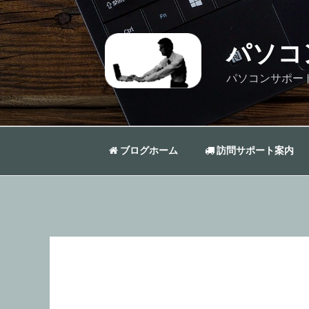
コ
ン
テ
パソコ
ン
ツ
パソコンサポー
へ
ス
キ
ッ
ブログホーム
訪問サポート案内
プ