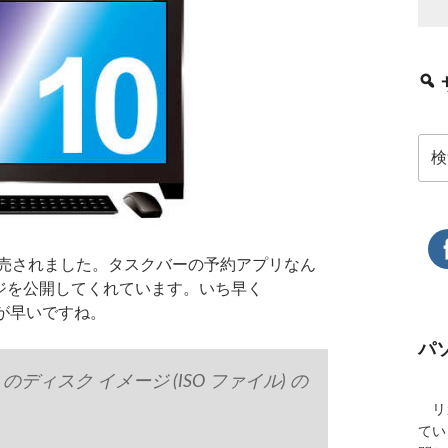
検
索:
9に発売されました。タスクバーの予約アプリなん
イメージを公開してくれています。いち早く
うが早いですね。
パ
 のディスク イメージ (ISO ファイル) の
リカ
てい