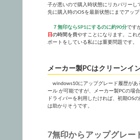
子が悪いので購入時状態にリカバリーしてか
先に購入時のOSを最新状態にまでアッ
７無印ならSP1にするのに約90分
です
日
の時間を
費やすことになります。これ
ポートをしている私には重要問題です。
メーカー製PCはクリーンイ
windows10にアップグレード履歴がある
ール が可能ですが、メーカー製PCの場
ドライバーを利用したければ、初期OS
は助かりそうです。
7無印からアップグレー