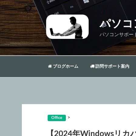
コ
ン
テ
パソコ
ン
ツ
パソコンサポー
へ
ス
キ
ッ
ブログホーム
訪問サポート案内
プ
>
Office
【2024年Windowsリカバ