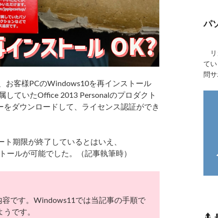
パ
リカ
てい
問サ
お客様PCのWindows10を再インストール
たOffice 2013 Personalのプロダクト
ーをダウンロードして、ライセンス認証ができ
ート期限が終了しているとはいえ、
ンストールが可能でした。（記事執筆時）
た内容です。Windows11では当記事の手順で
ようです。