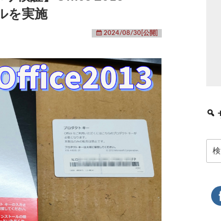
ールを実施
2024/08/30[公開]
検
索: