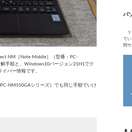
パ
リカ
てい
問サ
ct NM［Note Mobile］（型番：PC-
解手順と、Windows10バージョン21H1でク
ライバー情報です。
PC-NM550GAシリーズ）でも同じ手順でいけ