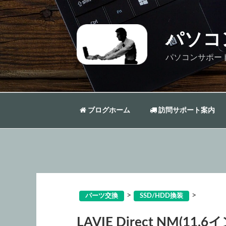
コ
ン
テ
パソコ
ン
ツ
パソコンサポー
へ
ス
キ
ッ
ブログホーム
訪問サポート案内
プ
>
>
パーツ交換
SSD/HDD換装
LAVIE Direct NM(