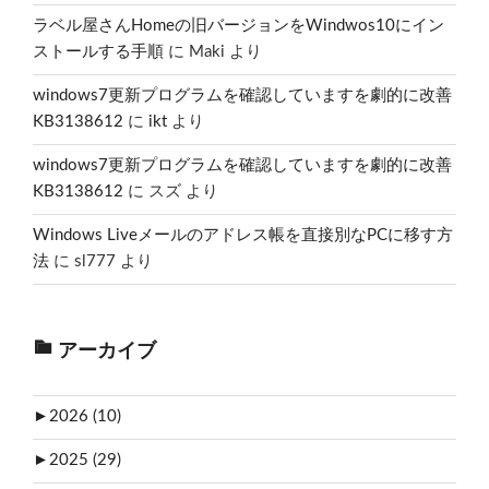
ラベル屋さんHomeの旧バージョンをWindwos10にイン
ストールする手順
に
Maki
より
windows7更新プログラムを確認していますを劇的に改善
KB3138612
に
ikt
より
windows7更新プログラムを確認していますを劇的に改善
KB3138612
に
スズ
より
Windows Liveメールのアドレス帳を直接別なPCに移す方
法
に
sl777
より
アーカイブ
►
2026 (10)
►
2025 (29)