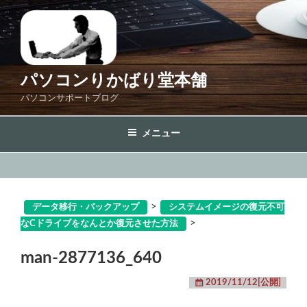
コ
ン
テ
ン
ツ
パソコンりかばり堂本舗
へ
パソコンサポートブログ
ス
キ
メニュー
ッ
プ
>
データ移行・バックアップ
システムイメージの復元不可
>
なCドライブをなんとか復元させた方法
man-2877136_640
2019/11/12[公開]