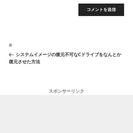
投
前
前
稿
の
システムイメージの復元不可なCドライブをなんとか
ナ
投
復元させた方法
ビ
稿
ゲ
ー
シ
スポンサーリンク
ョ
ン