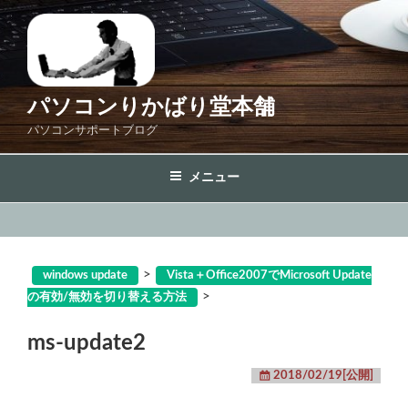
コ
ン
テ
ン
ツ
パソコンりかばり堂本舗
へ
パソコンサポートブログ
ス
キ
メニュー
ッ
プ
>
windows update
Vista＋Office2007でMicrosoft Update
>
の有効/無効を切り替える方法
ms-update2
2018/02/19[公開]