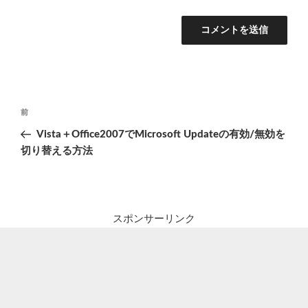
投
前
前
稿
の
Vista＋Office2007でMicrosoft Updateの有効/無効を
ナ
投
切り替える方法
ビ
稿
ゲ
ー
シ
スポンサーリンク
ョ
ン