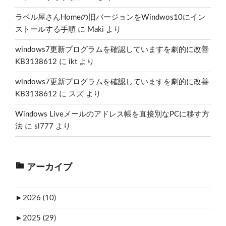
ラベル屋さんHomeの旧バージョンをWindwos10にイン
ストールする手順
に
Maki
より
windows7更新プログラムを確認していますを劇的に改善
KB3138612
に
ikt
より
windows7更新プログラムを確認していますを劇的に改善
KB3138612
に
スズ
より
Windows Liveメールのアドレス帳を直接別なPCに移す方
法
に
sl777
より
アーカイブ
►
2026 (10)
►
2025 (29)