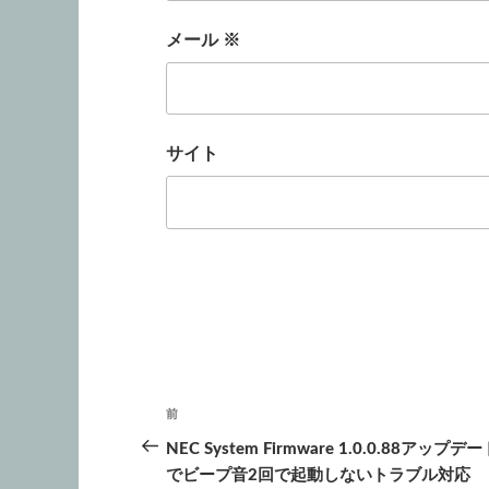
メール
※
サイト
投
前
前
稿
の
NEC System Firmware 1.0.0.88アップデ
投
でビープ音2回で起動しないトラブル対応
ナ