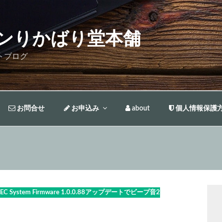
ンりかばり堂本舗
トブログ
お問合せ
お申込み
about
個人情報保護
EC System Firmware 1.0.0.88アップデートでビープ音2