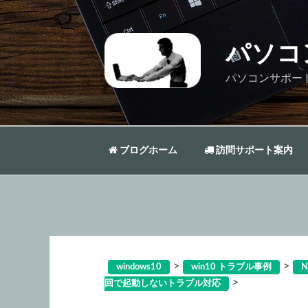
コ
ン
テ
パソコ
ン
ツ
パソコンサポー
へ
ス
キ
ッ
ブログホーム
訪問サポート案内
プ
>
>
windows10
win10 トラブル事例
N
>
回で起動しないトラブル対応