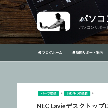
コ
ン
テ
パソコ
ン
ツ
パソコンサポー
へ
ス
キ
ッ
ブログホーム
訪問サポート案内
プ
>
>
パーツ交換
SSD/HDD換装
NEC Lavieデスクトップ