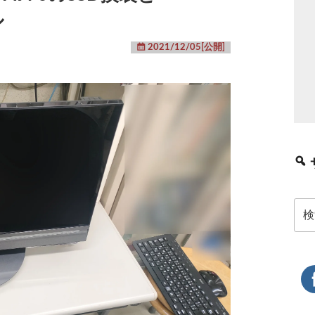
ル
2021/12/05[公開]
検
索: