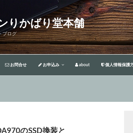
ンりかばり堂本舗
トブログ
お問合せ
お申込み
about
個人情報保護
DA970のSSD換装と