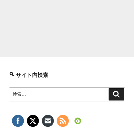
サイト内検索
検
検
索
索: