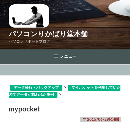
コ
ン
テ
ン
ツ
パソコンりかばり堂本舗
へ
パソコンサポートブログ
ス
キ
メニュー
ッ
プ
>
データ移行・バックアップ
マイポケットを利用していた
>
のでデータが救われた事例
mypocket
2015/06/29[公開]