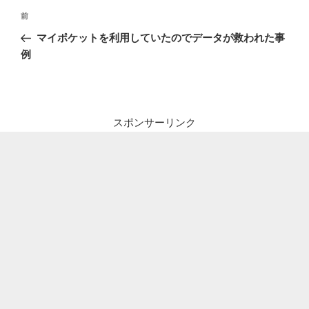
投
前
前
稿
の
マイポケットを利用していたのでデータが救われた事
ナ
投
例
ビ
稿
ゲ
ー
シ
スポンサーリンク
ョ
ン