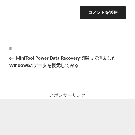
投
前
前
稿
の
MiniTool Power Data Recoveryで誤って消去した
ナ
投
Windowsのデータを復元してみる
ビ
稿
ゲ
ー
シ
スポンサーリンク
ョ
ン