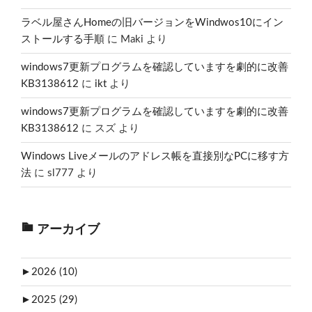
ラベル屋さんHomeの旧バージョンをWindwos10にイン
ストールする手順
に
Maki
より
windows7更新プログラムを確認していますを劇的に改善
KB3138612
に
ikt
より
windows7更新プログラムを確認していますを劇的に改善
KB3138612
に
スズ
より
Windows Liveメールのアドレス帳を直接別なPCに移す方
法
に
sl777
より
アーカイブ
►
2026 (10)
►
2025 (29)