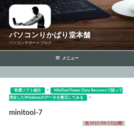
コ
ン
テ
ン
ツ
パソコンりかばり堂本舗
へ
パソコンサポートブログ
ス
キ
メニュー
ッ
プ
>
有償ソフト紹介
MiniTool Power Data Recoveryで誤って
>
消去したWindowsのデータを復元してみる
minitool-7
2022/08/13[公開]