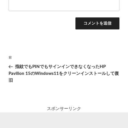
投
前
前
稿
の
指紋でもPINでもサインインできなくなったHP
ナ
投
Pavilion 15のWindows11をクリーンインストールして復
ビ
稿
旧
ゲ
ー
シ
スポンサーリンク
ョ
ン