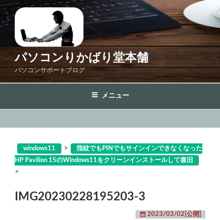
コ
ン
テ
ン
ツ
パソコンりかばり堂本舗
へ
パソコンサポートブログ
ス
キ
メニュー
ッ
プ
>
windows11
指紋でもPINでもサインインできなくなった
HP Pavilion 15のWindows11をクリーンインストールして復旧
>
IMG20230228195203-3
2023/03/02[公開]