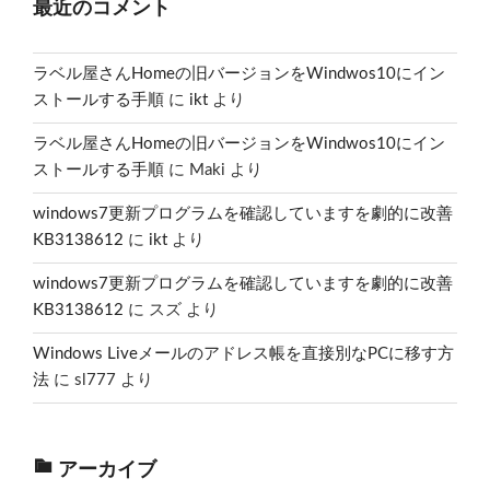
最近のコメント
ラベル屋さんHomeの旧バージョンをWindwos10にイン
ストールする手順
に
ikt
より
ラベル屋さんHomeの旧バージョンをWindwos10にイン
ストールする手順
に
Maki
より
windows7更新プログラムを確認していますを劇的に改善
KB3138612
に
ikt
より
windows7更新プログラムを確認していますを劇的に改善
KB3138612
に
スズ
より
Windows Liveメールのアドレス帳を直接別なPCに移す方
法
に
sl777
より
アーカイブ