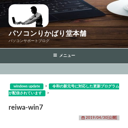
コ
ン
テ
ン
ツ
パソコンりかばり堂本舗
へ
パソコンサポートブログ
ス
キ
メニュー
ッ
プ
>
windows update
令和の新元号に対応した更新プログラム
>
が配信されています
reiwa-win7
2019/04/30[公開]