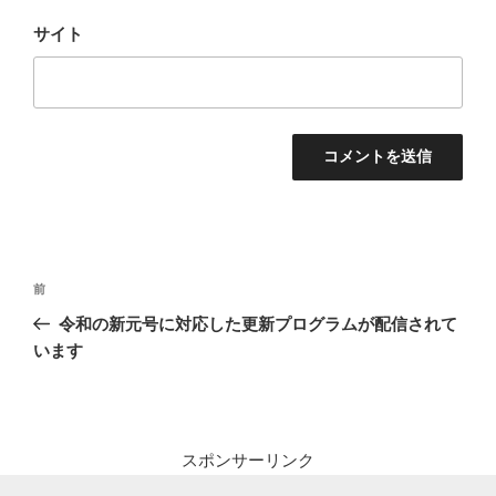
サイト
投
前
前
稿
の
令和の新元号に対応した更新プログラムが配信されて
ナ
投
います
ビ
稿
ゲ
ー
シ
スポンサーリンク
ョ