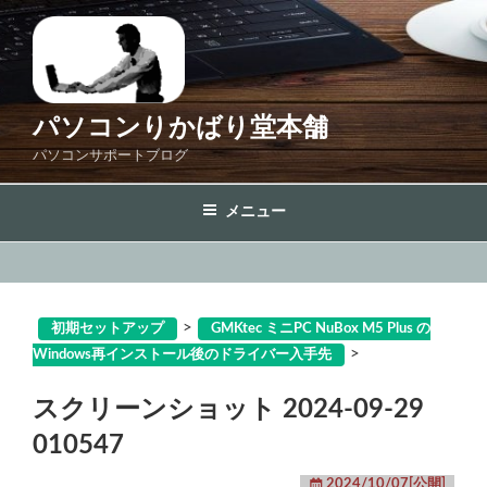
コ
ン
テ
ン
ツ
パソコンりかばり堂本舗
へ
パソコンサポートブログ
ス
キ
メニュー
ッ
プ
>
初期セットアップ
GMKtec ミニPC NuBox M5 Plus の
>
Windows再インストール後のドライバー入手先
スクリーンショット 2024-09-29
010547
2024/10/07[公開]