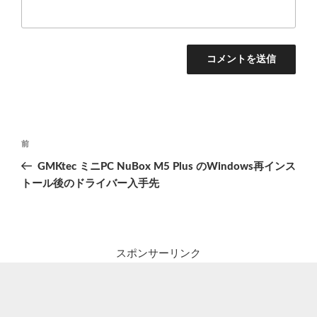
投
前
前
稿
の
GMKtec ミニPC NuBox M5 Plus のWindows再インス
ナ
投
トール後のドライバー入手先
ビ
稿
ゲ
ー
シ
スポンサーリンク
ョ
ン