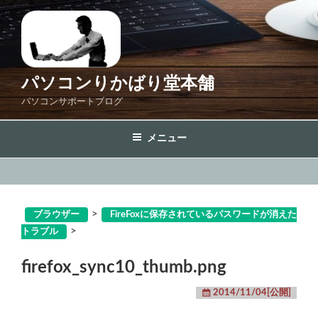
コ
ン
テ
ン
ツ
パソコンりかばり堂本舗
へ
パソコンサポートブログ
ス
キ
メニュー
ッ
プ
>
ブラウザー
FireFoxに保存されているパスワードが消えた
>
トラブル
firefox_sync10_thumb.png
2014/11/04[公開]