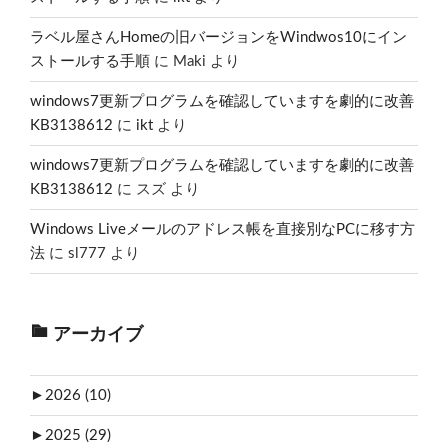
ラベル屋さんHomeの旧バージョンをWindwos10にイン
ストールする手順
に
Maki
より
windows7更新プログラムを確認していますを劇的に改善
KB3138612
に
ikt
より
windows7更新プログラムを確認していますを劇的に改善
KB3138612
に
スズ
より
Windows Liveメールのアドレス帳を直接別なPCに移す方
法
に
sl777
より
アーカイブ
►
2026 (10)
►
2025 (29)