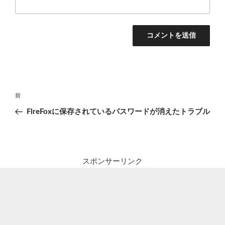
投
前
前
稿
の
FireFoxに保存されているパスワードが消えたトラブル
ナ
投
ビ
稿
ゲ
ー
スポンサーリンク
シ
ョ
ン