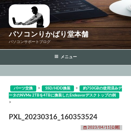
コ
ン
テ
ン
ツ
パソコンりかばり堂本舗
へ
パソコンサポートブログ
ス
キ
メニュー
ッ
プ
>
>
パーツ交換
SSD/HDD換装
約750GBの使用済みデ
ータのNVMe 2TBを4TBに換装したEndeavorデスクトップの例
>
PXL_20230316_160353524
2023/04/11[公開]