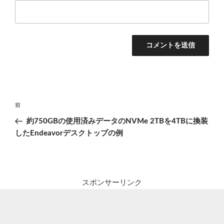
投
前
前
稿
の
約750GBの使用済みデータのNVMe 2TBを4TBに換装
ナ
投
したEndeavorデスクトップの例
ビ
稿
ゲ
ー
シ
スポンサーリンク
ョ
ン