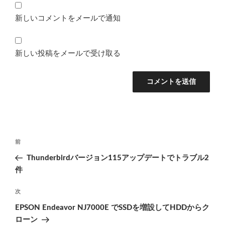
新しいコメントをメールで通知
新しい投稿をメールで受け取る
投
前
前
稿
の
Thunderbirdバージョン115アップデートでトラブル2
ナ
投
件
ビ
稿
ゲ
次
次
の
ー
EPSON Endeavor NJ7000E でSSDを増設してHDDからク
投
シ
ローン