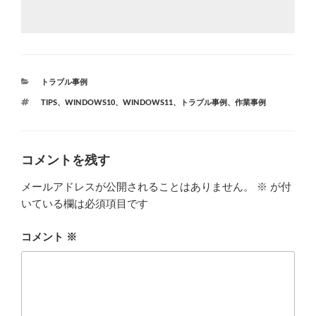
カ
トラブル事例
テ
タ
TIPS
、
WINDOWS10
、
WINDOWS11
、
トラブル事例
、
作業事例
ゴ
グ
リ
ー
コメントを残す
メールアドレスが公開されることはありません。
※
が付
いている欄は必須項目です
コメント
※