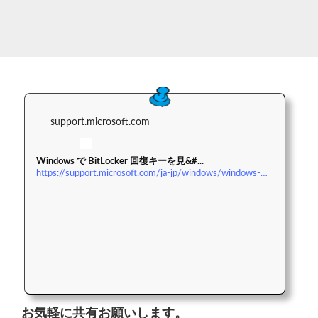
support.microsoft.com
Windows で BitLocker 回復キーを見&#...
https://support.microsoft.com/ja-jp/windows/windows-で-bitlocker-回復キーを見つける-6b71ad27-0b89-ea08-f143-056f5ab347d6
お気軽に共有お願いします。