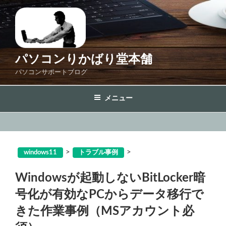
コ
ン
テ
ン
ツ
パソコンりかばり堂本舗
へ
パソコンサポートブログ
ス
キ
メニュー
ッ
プ
>
>
windows11
トラブル事例
Windowsが起動しないBitLocker暗
号化が有効なPCからデータ移行で
きた作業事例（MSアカウント必