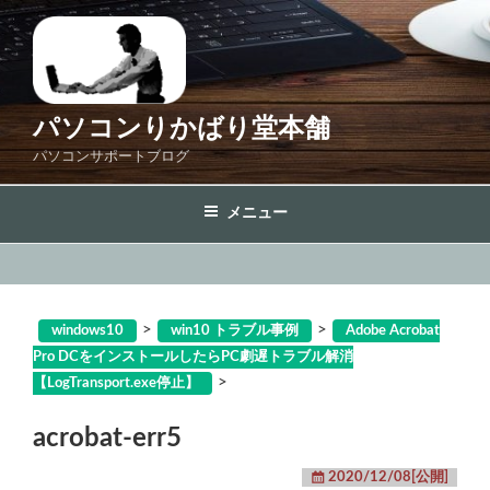
コ
ン
テ
ン
ツ
パソコンりかばり堂本舗
へ
パソコンサポートブログ
ス
キ
メニュー
ッ
プ
>
>
windows10
win10 トラブル事例
Adobe Acrobat
Pro DCをインストールしたらPC劇遅トラブル解消
>
【LogTransport.exe停止】
acrobat-err5
2020/12/08[公開]