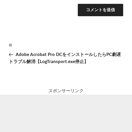
投
前
前
稿
の
Adobe Acrobat Pro DCをインストールしたらPC劇遅
ナ
投
トラブル解消【LogTransport.exe停止】
ビ
稿
ゲ
ー
シ
スポンサーリンク
ョ
ン