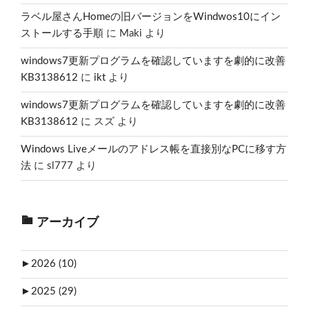
ラベル屋さんHomeの旧バージョンをWindwos10にイン
ストールする手順
に
Maki
より
windows7更新プログラムを確認していますを劇的に改善
KB3138612
に
ikt
より
windows7更新プログラムを確認していますを劇的に改善
KB3138612
に
スズ
より
Windows Liveメールのアドレス帳を直接別なPCに移す方
法
に
sl777
より
アーカイブ
►
2026 (10)
►
2025 (29)