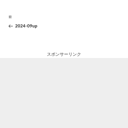
投
前
前
稿
の
2024-09up
ナ
投
ビ
稿
ゲ
ー
スポンサーリンク
シ
ョ
ン