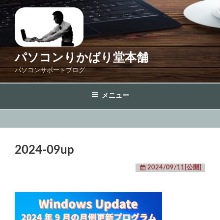
コ
ン
テ
ン
ツ
パソコンりかばり堂本舗
へ
パソコンサポートブログ
ス
キ
メニュー
ッ
プ
2024-09up
2024/09/11[公開]