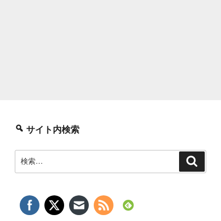
サイト内検索
検
検
索
索: