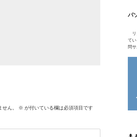
パ
リカ
てい
問サ
ません。
※
が付いている欄は必須項目です