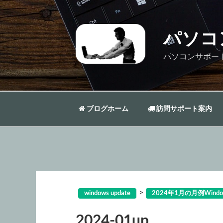
コ
ン
テ
パソコ
ン
ツ
パソコンサポー
へ
ス
キ
ッ
ブログホーム
訪問サポート案内
プ
>
windows update
2024年1月の月例Wind
2024-01up