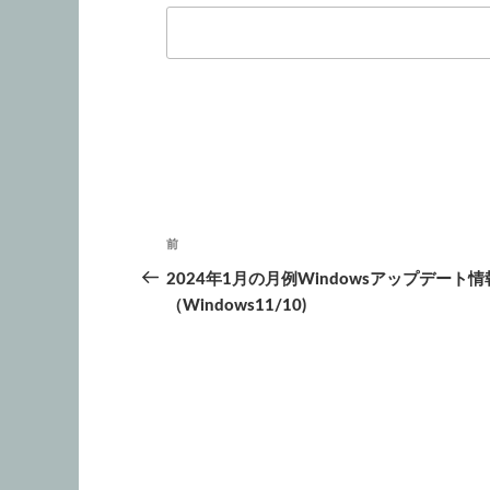
投
前
前
稿
の
2024年1月の月例Windowsアップデート情
投
（Windows11/10)
ナ
稿
ビ
ゲ
ー
シ