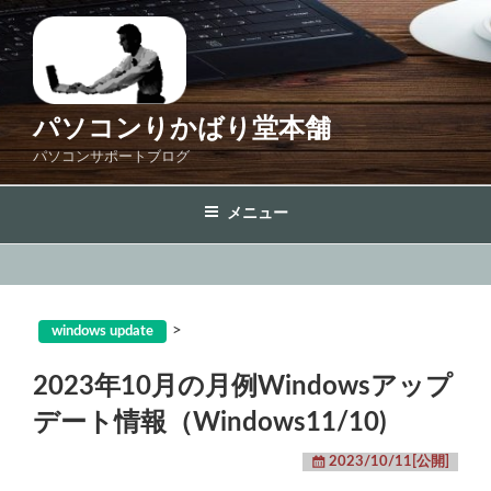
コ
ン
テ
ン
ツ
パソコンりかばり堂本舗
へ
パソコンサポートブログ
ス
キ
メニュー
ッ
プ
>
windows update
2023年10月の月例Windowsアップ
デート情報（Windows11/10)
2023/10/11[公開]