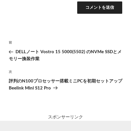
投
前
前
稿
の
DELLノート Vostro 15 5000(5502) のNVMe SSDとメ
ナ
投
モリー換装作業
ビ
稿
ゲ
次
次
の
ー
評判のN100プロセッサー搭載ミニPCを初期セットアップ
投
シ
Beelink Mini S12 Pro
稿
ョ
ン
スポンサーリンク