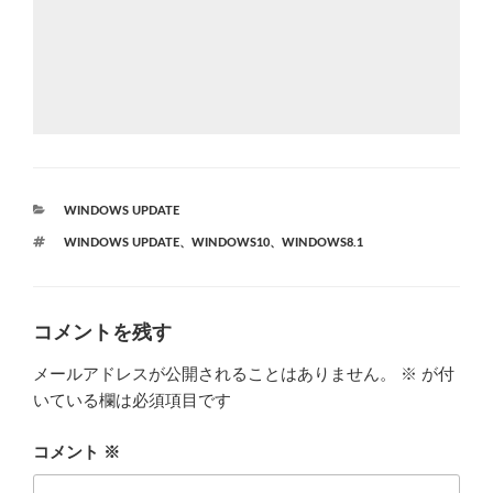
カ
WINDOWS UPDATE
テ
タ
WINDOWS UPDATE
、
WINDOWS10
、
WINDOWS8.1
ゴ
グ
リ
ー
コメントを残す
メールアドレスが公開されることはありません。
※
が付
いている欄は必須項目です
コメント
※