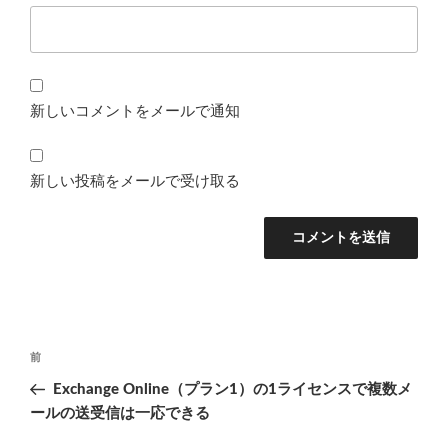
新しいコメントをメールで通知
新しい投稿をメールで受け取る
投
前
前
稿
の
Exchange Online（プラン1）の1ライセンスで複数メ
ナ
投
ールの送受信は一応できる
ビ
稿