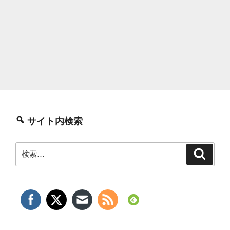
サイト内検索
検
検
索
索: