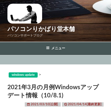
コ
ン
テ
ン
ツ
パソコンりかばり堂本舗
へ
パソコンサポートブログ
ス
キ
メニュー
ッ
プ
>
windows update
2021年3月の月例Windowsアップ
デート情報（10/8.1)
2021/03/10[公開]
2021/04/14[最終更新]