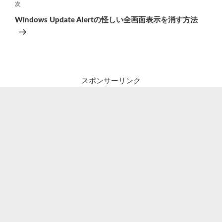
ゲ
次
次
の
ー
Windows Update Alertの怪しい全画面表示を消す方法
投
シ
稿
ョ
ン
スポンサーリンク