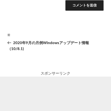
投
前
前
稿
の
2020年9月の月例Windowsアップデート情報
ナ
投
（10/8.1)
ビ
稿
ゲ
ー
シ
スポンサーリンク
ョ
ン