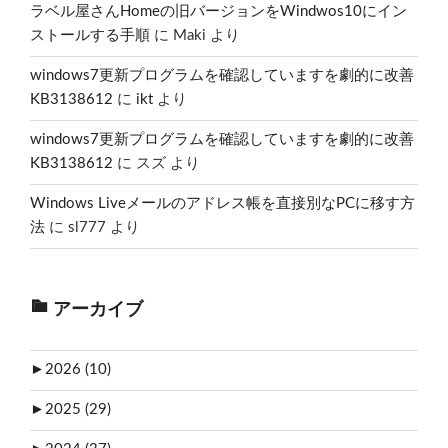
ラベル屋さんHomeの旧バージョンをWindwos10にイン
ストールする手順
に
Maki
より
windows7更新プログラムを確認していますを劇的に改善
KB3138612
に
ikt
より
windows7更新プログラムを確認していますを劇的に改善
KB3138612
に
スズ
より
Windows Liveメールのアドレス帳を直接別なPCに移す方
法
に
sl777
より
アーカイブ
►
2026 (10)
►
2025 (29)