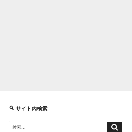
サイト内検索
検
検
索
索: