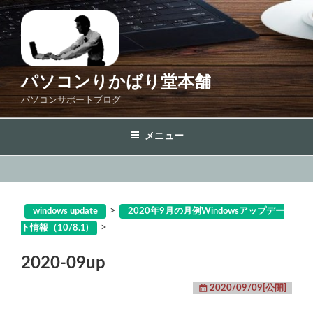
コ
ン
テ
ン
ツ
パソコンりかばり堂本舗
へ
パソコンサポートブログ
ス
キ
メニュー
ッ
プ
>
windows update
2020年9月の月例Windowsアップデー
>
ト情報（10/8.1)
2020-09up
2020/09/09[公開]