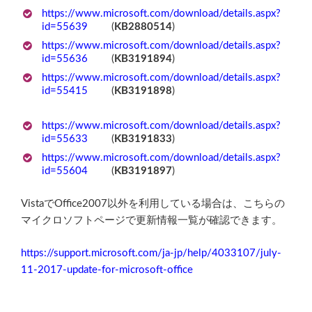
https://www.microsoft.com/download/details.aspx?
id=55639
(
KB2880514
)
https://www.microsoft.com/download/details.aspx?
id=55636
(
KB3191894
)
https://www.microsoft.com/download/details.aspx?
id=55415
(
KB3191898
)
https://www.microsoft.com/download/details.aspx?
id=55633
(
KB3191833
)
https://www.microsoft.com/download/details.aspx?
id=55604
(
KB3191897
)
VistaでOffice2007以外を利用している場合は、こちらの
マイクロソフトページで更新情報一覧が確認できます。
https://support.microsoft.com/ja-jp/help/4033107/july-
11-2017-update-for-microsoft-office