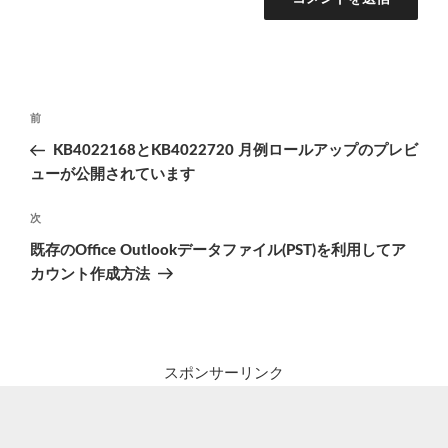
投
前
前
稿
の
KB4022168とKB4022720 月例ロールアップのプレビ
ナ
投
ューが公開されています
ビ
稿
ゲ
次
次
の
ー
既存のOffice Outlookデータファイル(PST)を利用してア
投
シ
カウント作成方法
稿
ョ
ン
スポンサーリンク