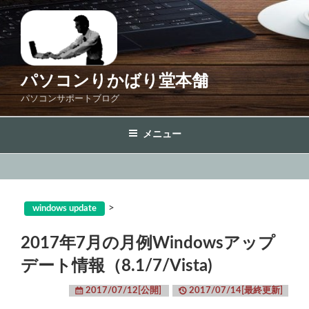
コ
ン
テ
ン
ツ
パソコンりかばり堂本舗
へ
パソコンサポートブログ
ス
キ
メニュー
ッ
プ
>
windows update
2017年7月の月例Windowsアップ
デート情報（8.1/7/Vista)
2017/07/12[公開]
2017/07/14[最終更新]