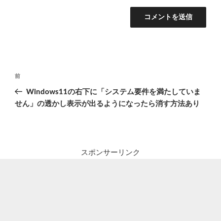
投
前
前
稿
の
Windows11の右下に「システム要件を満たしていま
ナ
投
せん」の透かし表示が出るようになったら消す方法あり
ビ
稿
ゲ
ー
シ
スポンサーリンク
ョ
ン