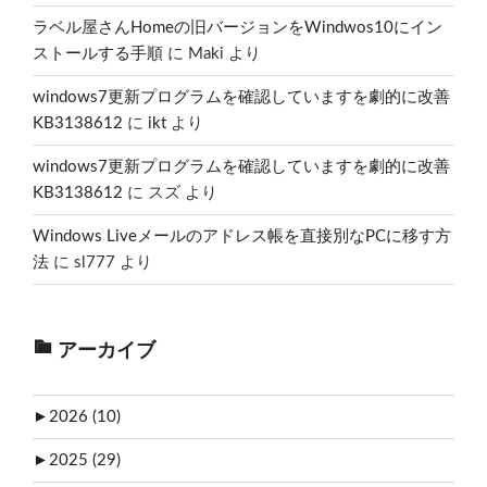
ラベル屋さんHomeの旧バージョンをWindwos10にイン
ストールする手順
に
Maki
より
windows7更新プログラムを確認していますを劇的に改善
KB3138612
に
ikt
より
windows7更新プログラムを確認していますを劇的に改善
KB3138612
に
スズ
より
Windows Liveメールのアドレス帳を直接別なPCに移す方
法
に
sl777
より
アーカイブ
►
2026 (10)
►
2025 (29)