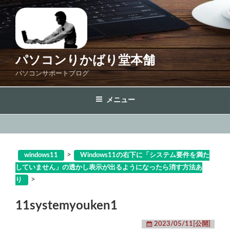
コ
ン
テ
ン
ツ
パソコンりかばり堂本舗
へ
パソコンサポートブログ
ス
キ
メニュー
ッ
プ
>
windows11
Windows11の右下に「システム要件を満た
していません」の透かし表示が出るようになったら消す方法あ
>
り
11systemyouken1
2023/05/11[公開]