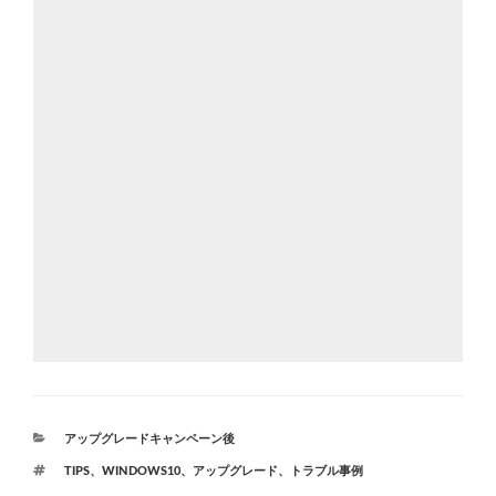
カ
アップグレードキャンペーン後
テ
タ
TIPS
、
WINDOWS10
、
アップグレード
、
トラブル事例
ゴ
グ