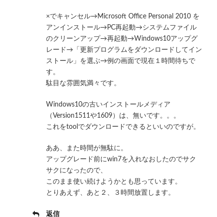
×でキャンセル→Microsoft Office Personal 2010 を
アンインストール→PC再起動→システムファイル
のクリーンアップ→再起動→Windows10アップグ
レード→「更新プログラムをダウンロードしてイン
ストール」を選ぶ→例の画面で現在１時間待ちで
す。
駄目な雰囲気満々です。
Windows10の古いインストールメディア
（Version1511や1609）は、無いです。。。
これをtoolでダウンロードできるといいのですが。
ああ、また時間が無駄に。
アップグレード前にwin7を入れなおしたのでサク
サクになったので、
このまま使い続けようかとも思っています。
とりあえず、あと２、３時間放置します。
返信