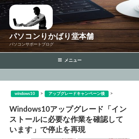
コ
ン
テ
ン
ツ
パソコンりかばり堂本舗
へ
パソコンサポートブログ
ス
キ
メニュー
ッ
プ
>
>
windows10
アップグレードキャンペーン後
Windows10アップグレード「イン
ストールに必要な作業を確認して
います」で停止を再現