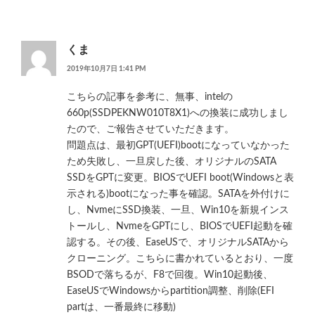
くま
2019年10月7日 1:41 PM
こちらの記事を参考に、無事、intelの
660p(SSDPEKNW010T8X1)への換装に成功しまし
たので、ご報告させていただきます。
問題点は、最初GPT(UEFI)bootになっていなかった
ため失敗し、一旦戻した後、オリジナルのSATA
SSDをGPTに変更。BIOSでUEFI boot(Windowsと表
示される)bootになった事を確認。SATAを外付けに
し、NvmeにSSD換装、一旦、Win10を新規インス
トールし、NvmeをGPTにし、BIOSでUEFI起動を確
認する。その後、EaseUSで、オリジナルSATAから
クローニング。こちらに書かれているとおり、一度
BSODで落ちるが、F8で回復。Win10起動後、
EaseUSでWindowsからpartition調整、削除(EFI
partは、一番最終に移動)