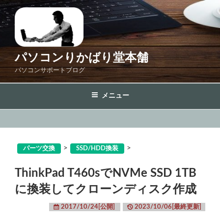
コ
ン
テ
ン
ツ
パソコンりかばり堂本舗
へ
パソコンサポートブログ
ス
キ
メニュー
ッ
プ
>
>
パーツ交換
SSD/HDD換装
ThinkPad T460sでNVMe SSD 1TB
に換装してクローンディスク作成
2017/10/24[公開]
2023/10/06[最終更新]