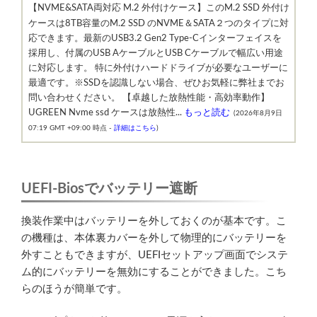
【NVME&SATA両対応 M.2 外付けケース】このM.2 SSD 外付け
ケースは8TB容量のM.2 SSD のNVME＆SATA２つのタイプに対
応できます。最新のUSB3.2 Gen2 Type-Cインターフェイスを
採用し、付属のUSB AケーブルとUSB Cケーブルで幅広い用途
に対応します。 特に外付けハードドライブが必要なユーザーに
最適です。※SSDを認識しない場合、ぜひお気軽に弊社までお
問い合わせください。 【卓越した放熱性能・高効率動作】
UGREEN Nvme ssd ケースは放熱性...
もっと読む
(2026年8月9日
07:19 GMT +09:00 時点 -
詳細はこちら
)
UEFI-Biosでバッテリー遮断
換装作業中はバッテリーを外しておくのが基本です。こ
の機種は、本体裏カバーを外して物理的にバッテリーを
外すこともできますが、UEFIセットアップ画面でシステ
ム的にバッテリーを無効にすることができました。こち
らのほうが簡単です。