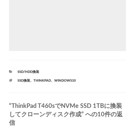
カ
SSD/HDD換装
テ
タ
SSD換装
、
THINKPAD
、
WINDOWS10
ゴ
グ
リ
ー
“ThinkPad T460sでNVMe SSD 1TBに換装
してクローンディスク作成” への10件の返
信