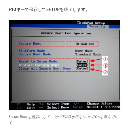
F10キー
で保存してSETUPを終了します。
Secure Bootを無効にして、その下の3か所をEnterでYesを選んでい
く