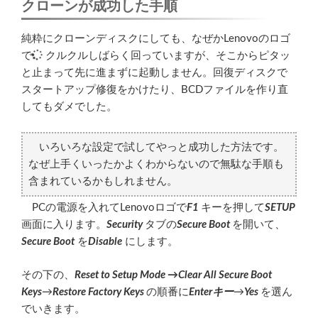
クローンが成功した手順
純粋にクローンディスクにしても、なぜかLenovoのロゴ
で
クルクルしばらく回っていますが、そこからピタッ
と止まって先に進まずに起動しません。回復ディスクで
スタートアップ修復をかけたり、BCDファイルを作り直
してもダメでした。
いろいろな設定で試してやっと成功した方法です。
なぜ上手くいったかよくわからないので無駄な手順も
含まれているかもしれません。
PCの電源を入れてLenovoロゴで
F1
キーを押して
SETUP
画面に入ります。
Security
タブの
Secure Boot
を開いて、
Secure Boot
を
Disable
にします。
その下の、
Reset to Setup Mode →
Clear All Secure Boot
Keys
→
Restore Factory Keys
の順番に
Enterキー
→
Yes
を選ん
でいきます。