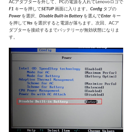
ACアダプターを外して、PCの電源を入れてLenovoロゴで
F1
キーを押して
SETUP
画面に入ります。
Config
タブの
Power
を選択、
Disable Built-in Battery
を選んで
Enter
キー
を押して
Yes
を選択すると電源が落ちます。次回、ACア
ダプターを接続するまでバッテリーが無効状態になりま
す。