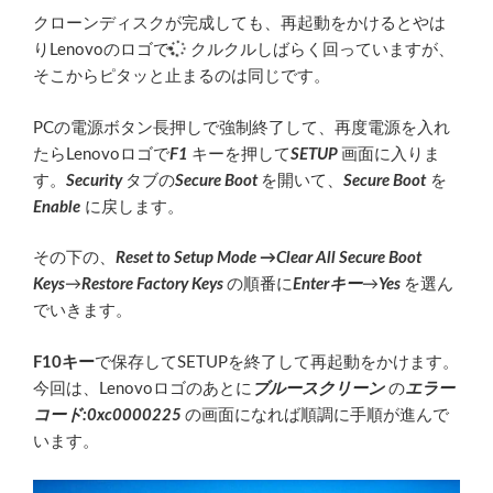
クローンディスクが完成しても、再起動をかけるとやは
りLenovoのロゴで
クルクルしばらく回っていますが、
そこからピタッと止まるのは同じです。
PCの電源ボタン長押しで強制終了して、再度電源を入れ
たらLenovoロゴで
F1
キーを押して
SETUP
画面に入りま
す。
Security
タブの
Secure Boot
を開いて、
Secure Boot
を
Enable
に戻します。
その下の、
Reset to Setup Mode →
Clear All Secure Boot
Keys
→
Restore Factory Keys
の順番に
Enterキー
→
Yes
を選ん
でいきます。
F10キー
で保存してSETUPを終了して再起動をかけます。
今回は、Lenovoロゴのあとに
ブルースクリーン
の
エラー
コード:0xc0000225
の画面になれば順調に手順が進んで
います。