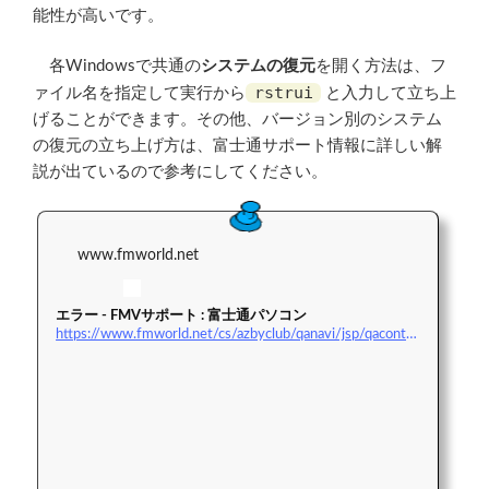
能性が高いです。
各Windowsで共通の
システムの復元
を開く方法は、フ
rstrui
ァイル名を指定して実行から
と入力して立ち上
げることができます。その他、バージョン別のシステム
の復元の立ち上げ方は、富士通サポート情報に詳しい解
説が出ているので参考にしてください。
www.fmworld.net
エラー - FMVサポート : 富士通パソコン
https://www.fmworld.net/cs/azbyclub/qanavi/jsp/qacontents.jsp?rid=3&#038;PID=4911-0429