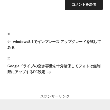
投
前
前
稿
の
windows8.1でインプレース アップグレードを試して
ナ
投
みる
ビ
稿
ゲ
次
次
の
ー
Googleドライブの空き容量を十分確保してフォトは無制
投
シ
限にアップするPC設定
稿
ョ
ン
スポンサーリンク