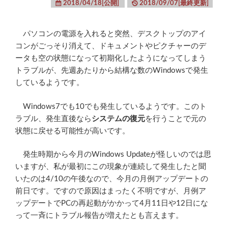
2018/04/18[公開]
2018/09/07[最終更新]
パソコンの電源を入れると突然、デスクトップのアイ
コンがごっそり消えて、ドキュメントやピクチャーのデ
ータも空の状態になって初期化したようになってしまう
トラブルが、先週あたりから結構な数のWindowsで発生
しているようです。
Windows7でも10でも発生しているようです。このト
ラブル、発生直後なら
システムの復元
を行うことで元の
状態に戻せる可能性が高いです。
発生時期から今月のWindows Updateが怪しいのでは思
いますが、私が最初にこの現象が連続して発生したと聞
いたのは4/10の午後なので、今月の月例アップデートの
前日です。ですので原因はまったく不明ですが、月例ア
ップデートでPCの再起動がかかって4月11日や12日にな
って一斉にトラブル報告が増えたとも言えます。