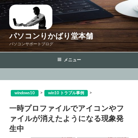
コ
ン
テ
ン
ツ
パソコンりかばり堂本舗
へ
パソコンサポートブログ
ス
キ
メニュー
ッ
プ
>
>
windows10
win10 トラブル事例
一時プロファイルでアイコンやフ
ァイルが消えたようになる現象発
生中