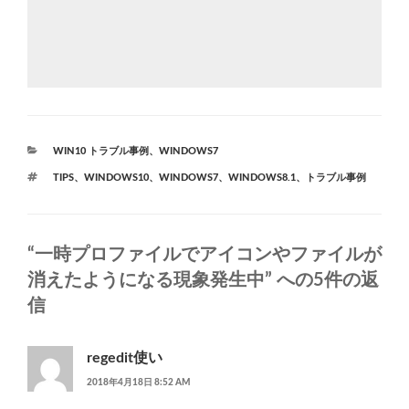
カ
WIN10 トラブル事例
、
WINDOWS7
テ
タ
TIPS
、
WINDOWS10
、
WINDOWS7
、
WINDOWS8.1
、
トラブル事例
ゴ
グ
リ
ー
“一時プロファイルでアイコンやファイルが
消えたようになる現象発生中” への5件の返
信
regedit使い
2018年4月18日 8:52 AM