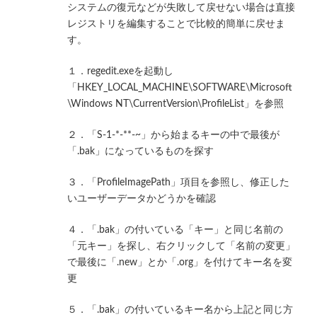
システムの復元などが失敗して戻せない場合は直接
レジストリを編集することで比較的簡単に戻せま
す。
１．regedit.exeを起動し
「HKEY_LOCAL_MACHINE\SOFTWARE\Microsoft
\Windows NT\CurrentVersion\ProfileList」を参照
２．「S-1-*-**-~」から始まるキーの中で最後が
「.bak」になっているものを探す
３．「ProfileImagePath」項目を参照し、修正した
いユーザーデータかどうかを確認
４．「.bak」の付いている「キー」と同じ名前の
「元キー」を探し、右クリックして「名前の変更」
で最後に「.new」とか「.org」を付けてキー名を変
更
５．「.bak」の付いているキー名から上記と同じ方