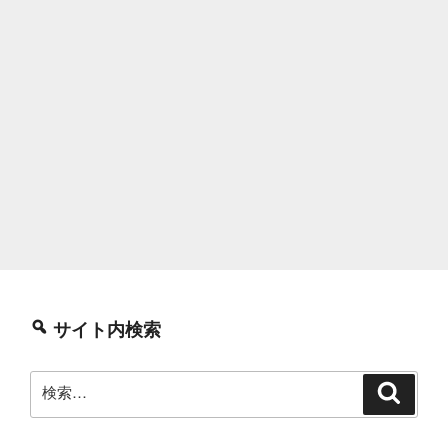
サイト内検索
検
検
索
索: