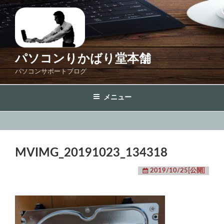
コ
ン
テ
ン
ツ
パソコンりかばり堂本舗
へ
パソコンサポートブログ
ス
キ
メニュー
ッ
プ
MVIMG_20191023_134318
2019/10/25[公開]