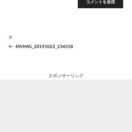
投
前
前
稿
の
MVIMG_20191023_134318
ナ
投
ビ
稿
ゲ
ー
スポンサーリンク
シ
ョ
ン