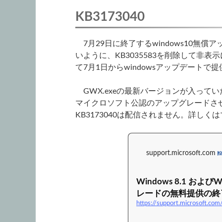
KB3173040
7月29日に終了するwindows10無
いように、KB3035583を削除して非
て7月1日からwindowsアップデート
GWX.exeの最新バージョンが入っていた
マイクロソフト公認のアップグレードさ
KB3173040は配信されません。詳し
support.microsoft.com
2
Windows 8.1 およびW
レードの無料提供の終
https://support.microsoft.co