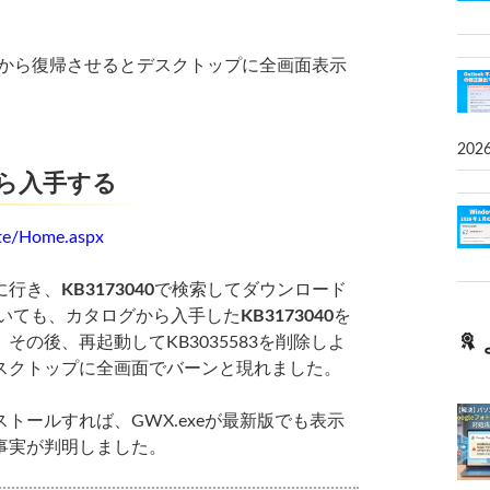
から復帰させるとデスクトップに全画面表示
202
グから入手する
ite/Home.aspx
に行き、
KB3173040
で検索してダウンロード
っていても、カタログから入手した
KB3173040
を
の後、再起動してKB3035583を削除しよ
スクトップに全画面でバーンと現れました。
ールすれば、GWX.exeが最新版でも表示
事実が判明しました。