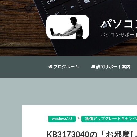
コ
ン
テ
パソコ
ン
ツ
パソコンサポー
へ
ス
キ
ッ
ブログホーム
訪問サポート案内
プ
>
windows10
無償アップグレードキャンペ
KB3173040の「お