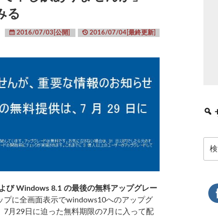
みる
2016/07/03[公開]
2016/07/04[最終更新]
検
索:
1 および Windows 8.1 の最後の無料アップグレー
プに全画面表示でwindows10へのアップグ
7月29日に迫った無料期限の7月に入って配