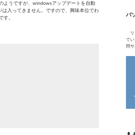
元のようですが、windowsアップデートを自動
ジは入ってきません。ですので、興味本位でわ
パ
容です。
リカ
てい
問サ