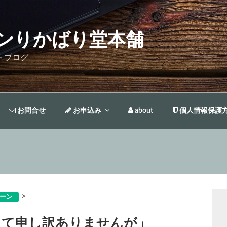
ンりかばり堂本舗
トブログ
お問合せ
お申込み
about
個人情報保護
>
ーン
邪魔して申し訳ありませんが」