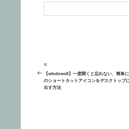
投
前
前
稿
の
【windows8】一度聞くと忘れない、簡単に
投
のショートカットアイコンをデスクトップ
ナ
稿
出す方法
ビ
ゲ
ー
シ