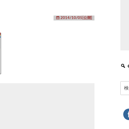
2014/10/05[公開]
検
索: