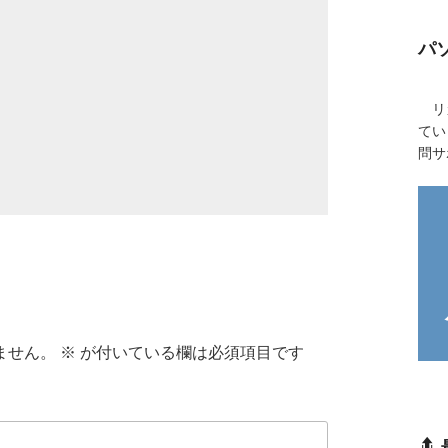
パ
リカ
てい
問サ
ません。
※
が付いている欄は必須項目です