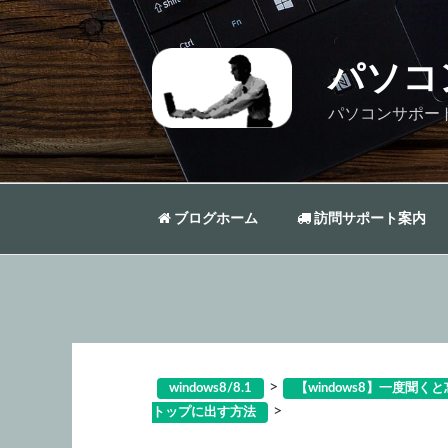
コ
ン
テ
パソコ
ン
ツ
パソコンサポー
へ
ス
キ
ッ
ブログホーム
訪問サポート案内
プ
>
windows8/8.1
【windows8】一度聞
>
トップに出す方法