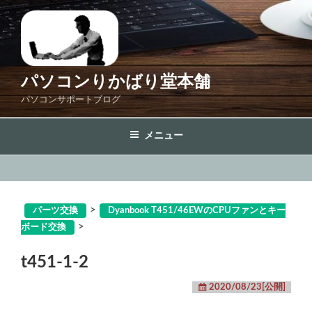
コ
ン
テ
ン
ツ
パソコンりかばり堂本舗
へ
パソコンサポートブログ
ス
キ
メニュー
ッ
プ
>
パーツ交換
Dyanbook T451/46EWのCPUファンとキー
>
ボード交換
t451-1-2
2020/08/23[公開]