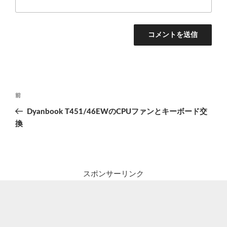
投
前
前
稿
の
Dyanbook T451/46EWのCPUファンとキーボード交
ナ
投
換
ビ
稿
ゲ
ー
シ
スポンサーリンク
ョ
ン