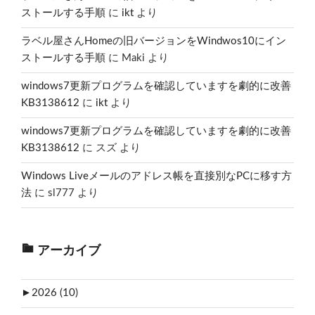
ストールする手順
に
ikt
より
ラベル屋さんHomeの旧バージョンをWindwos10にイン
ストールする手順
に
Maki
より
windows7更新プログラムを確認していますを劇的に改善
KB3138612
に
ikt
より
windows7更新プログラムを確認していますを劇的に改善
KB3138612
に
スズ
より
Windows Liveメールのアドレス帳を直接別なPCに移す方
法
に
sl777
より
アーカイブ
►
2026 (10)