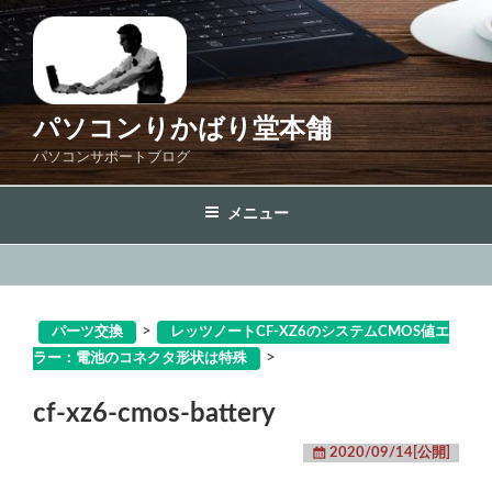
コ
ン
テ
ン
ツ
パソコンりかばり堂本舗
へ
パソコンサポートブログ
ス
キ
メニュー
ッ
プ
>
パーツ交換
レッツノートCF-XZ6のシステムCMOS値エ
>
ラー：電池のコネクタ形状は特殊
cf-xz6-cmos-battery
2020/09/14[公開]