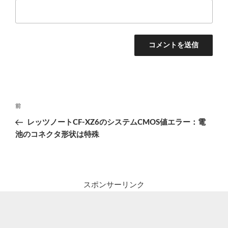
投
前
前
稿
の
レッツノートCF-XZ6のシステムCMOS値エラー：電
ナ
投
池のコネクタ形状は特殊
ビ
稿
ゲ
ー
シ
スポンサーリンク
ョ
ン