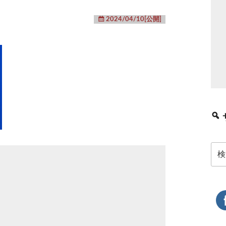
2024/04/10[公開]
検
索: