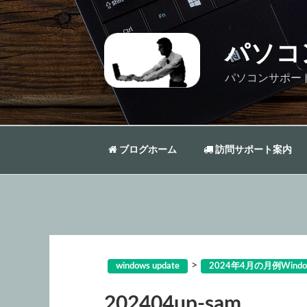
コ
ン
テ
パソコ
ン
ツ
パソコンサポー
へ
ス
キ
ッ
ブログホーム
訪問サポート案内
プ
>
windows update
2024年4月の月例Wind
202404up-sam