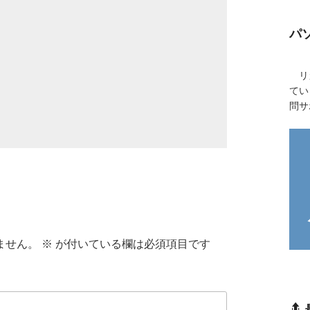
パ
リカ
てい
問サ
ません。
※
が付いている欄は必須項目です