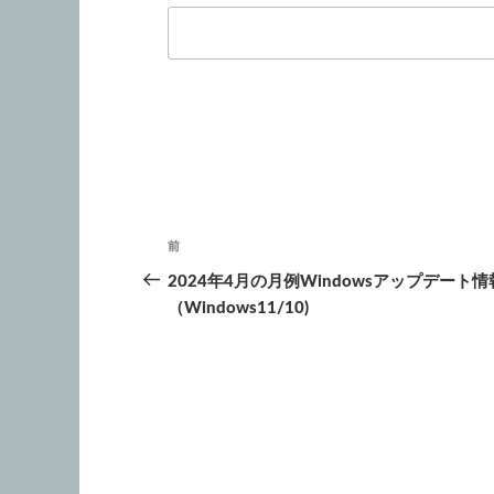
投
前
前
稿
の
2024年4月の月例Windowsアップデート情
投
（Windows11/10)
ナ
稿
ビ
ゲ
ー
シ