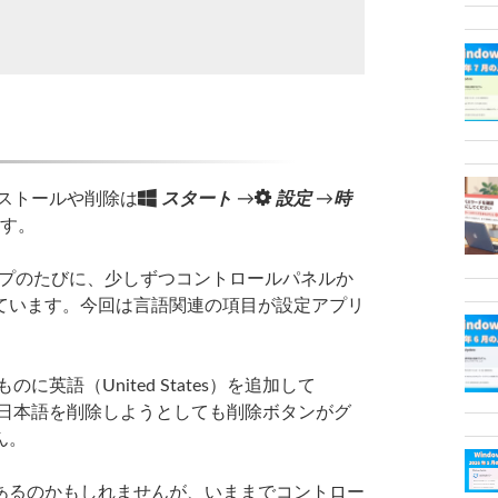
ストールや削除は
スタート
→
設定
→
時
す。
アップのたびに、少しずつコントロールパネルか
ています。今回は言語関連の項目が設定アプリ
に英語（United States）を追加して
合、日本語を削除しようとしても削除ボタンがグ
ん。
るのかもしれませんが、いままでコントロー