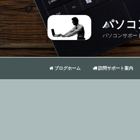
コ
ン
テ
パソコ
ン
ツ
パソコンサポー
へ
ス
キ
ッ
ブログホーム
訪問サポート案内
プ