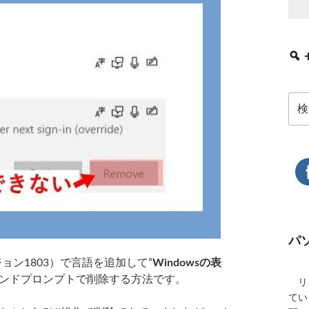
検
索:
パ
e（バージョン1803）で言語を追加して”
Windowsの表
ンドプロンプトで削除する方法です。
リカ
てい