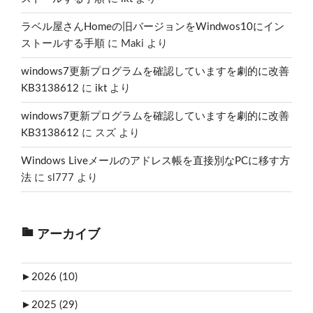
ラベル屋さんHomeの旧バージョンをWindwos10にイン
ストールする手順
に
Maki
より
windows7更新プログラムを確認していますを劇的に改善
KB3138612
に
ikt
より
windows7更新プログラムを確認していますを劇的に改善
KB3138612
に
スズ
より
Windows Liveメールのアドレス帳を直接別なPCに移す方
法
に
sl777
より
アーカイブ
►
2026 (10)
►
2025 (29)