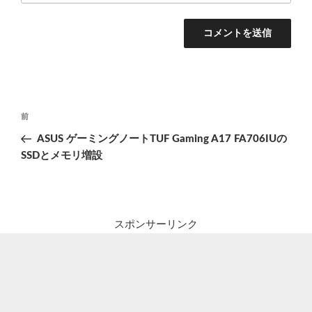
投
前
前
稿
の
ASUS ゲーミングノートTUF Gaming A17 FA706IUの
ナ
投
SSDとメモリ増設
ビ
稿
ゲ
ー
シ
スポンサーリンク
ョ
ン