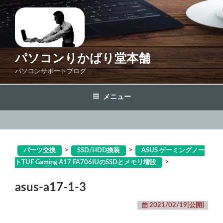
コ
ン
テ
ン
ツ
パソコンりかばり堂本舗
へ
パソコンサポートブログ
ス
キ
メニュー
ッ
プ
>
>
パーツ交換
SSD/HDD換装
ASUS ゲーミングノー
>
トTUF Gaming A17 FA706IUのSSDとメモリ増設
asus-a17-1-3
2021/02/19[公開]