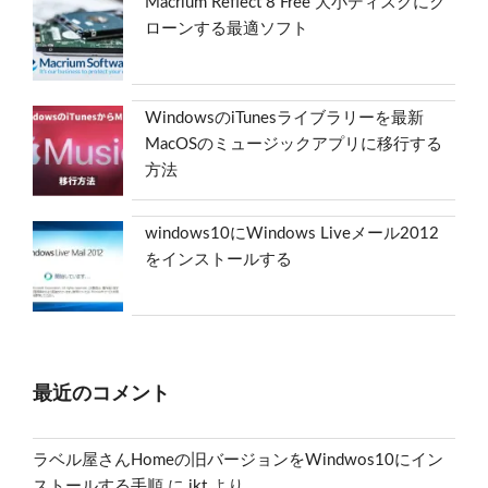
Macrium Reflect 8 Free 大小ディスクにク
ローンする最適ソフト
WindowsのiTunesライブラリーを最新
MacOSのミュージックアプリに移行する
方法
windows10にWindows Liveメール2012
をインストールする
最近のコメント
ラベル屋さんHomeの旧バージョンをWindwos10にイン
ストールする手順
に
ikt
より