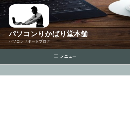
コ
ン
テ
ン
ツ
パソコンりかばり堂本舗
へ
パソコンサポートブログ
ス
キ
メニュー
ッ
プ