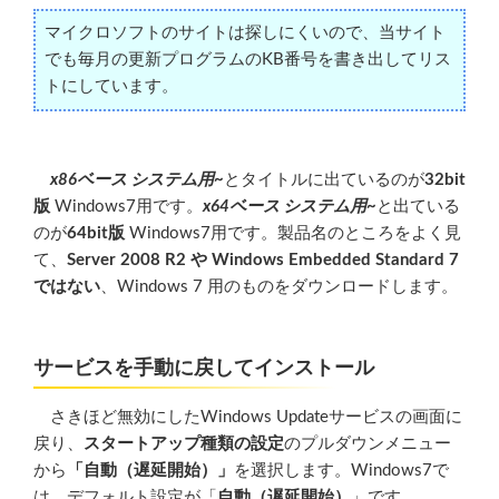
マイクロソフトのサイトは探しにくいので、当サイト
でも毎月の更新プログラムのKB番号を書き出してリス
トにしています。
x86ベース システム用~
とタイトルに出ているのが
32bit
版
Windows7用です。
x64ベース システム用~
と出ている
のが
64bit版
Windows7用です。製品名のところをよく見
て、
Server 2008 R2 や Windows Embedded Standard 7
ではない
、Windows 7 用のものをダウンロードします。
サービスを手動に戻してインストール
さきほど無効にしたWindows Updateサービスの画面に
戻り、
スタートアップ種類の設定
のプルダウンメニュー
から
「自動（遅延開始）」
を選択します。Windows7で
は、デフォルト設定が「
自動（遅延開始）
」です。