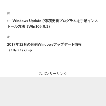
投
前
前
稿
の
Windows Updateで累積更新プログラムを手動インス
ナ
投
トール方法（Win10と8.1）
ビ
稿
ゲ
次
次
の
ー
2017年12月の月例Windowsアップデート情報
投
シ
（10/8.1/7)
稿
ョ
ン
スポンサーリンク