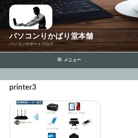
コ
ン
テ
ン
ツ
パソコンりかばり堂本舗
へ
パソコンサポートブログ
ス
キ
メニュー
ッ
プ
printer3